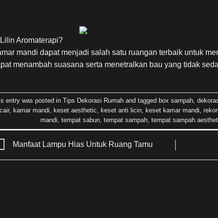
 Lilin Aromaterapi?
mar mandi dapat menjadi salah satu ruangan terbaik untuk men
pat menambah suasana serta menetralkan bau yang tidak seda
is entry was posted in
Tips Dekorasi Rumah
and tagged
box sampah
,
dekora
cair
,
kamar mandi
,
keset aesthetic
,
keset anti licin
,
keset kamar mandi
,
reko
mandi
,
tempat sabun
,
tempat sampah
,
tempat sampah aesthet
Manfaat Lampu Hias Untuk Ruang Tamu