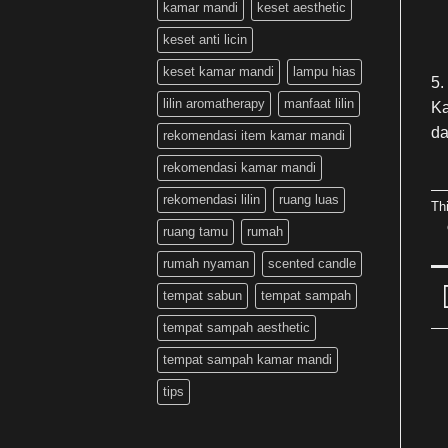
kamar mandi
keset aesthetic
keset anti licin
keset kamar mandi
lampu hias
5.
lilin aromatherapy
manfaat lilin
Ka
da
rekomendasi item kamar mandi
rekomendasi kamar mandi
rekomendasi lilin
ruang luas
Th
ruang tamu
rumah
rumah nyaman
scented candle
tempat sabun
tempat sampah
tempat sampah aesthetic
tempat sampah kamar mandi
tips