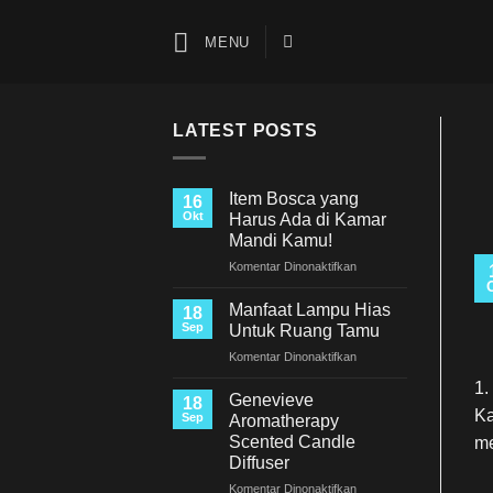
Skip
to
MENU
content
LATEST POSTS
Item Bosca yang
16
Okt
Harus Ada di Kamar
Mandi Kamu!
pada
Komentar Dinonaktifkan
Item
Bosca
Manfaat Lampu Hias
18
yang
Sep
Untuk Ruang Tamu
Harus
pada
Komentar Dinonaktifkan
Ada
Manfaat
di
1.
Lampu
Kamar
Genevieve
18
Hias
Ka
Mandi
Sep
Aromatherapy
Untuk
Kamu!
Scented Candle
me
Ruang
Diffuser
Tamu
pada
Komentar Dinonaktifkan