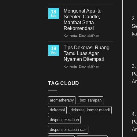
Genevieve
Aromatherapy
Mengenal Apa Itu
18
Scented
Sep
Scented Candle,
2.
Candle
Manfaat Serta
Diffuser
Se
Rekomendasi
ka
pada
Komentar Dinonaktifkan
Mengenal
Apa
Tips Dekorasi Ruang
18
Itu
Sep
Tamu Luas Agar
Scented
Nyaman Ditempati
Candle,
3.
pada
Komentar Dinonaktifkan
Manfaat
Tips
Serta
Pa
Dekorasi
Rekomendasi
An
Ruang
TAG CLOUD
Tamu
Luas
Agar
aromatherapy
box sampah
Nyaman
Ditempati
dekorasi
dekorasi kamar mandi
4.
dispenser sabun
Pa
An
dispenser sabun cair