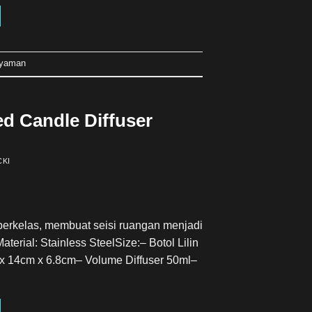
nyaman
d Candle Diffuser
CKI
berkelas, membuat seisi ruangan menjadi
aterial: Stainless SteelSize:– Botol Lilin
 x 14cm x 6.8cm– Volume Diffuser 50ml–