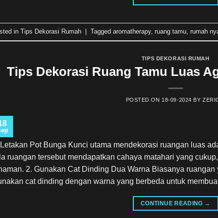
sted in
Tips Dekorasi Rumah
|
Tagged
aromatherapy
,
ruang tamu
,
rumah ny
TIPS DEKORASI RUMAH
Tips Dekorasi Ruang Tamu Luas A
POSTED ON
18-09-2024
BY
ZERI
18
Sep
 Letakan Pot Bunga Kunci utama mendekorasi ruangan luas ad
la ruangan tersebut mendapatkan cahaya matahari yang cukup,
naman. 2. Gunakan Cat Dinding Dua Warna Biasanya ruangan ya
nakan cat dinding dengan warna yang berbeda untuk membuat
CONTINUE READING
→