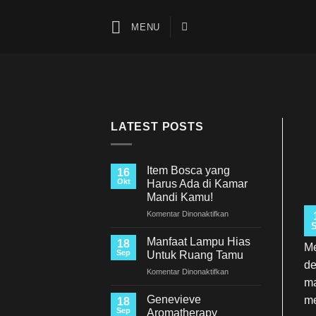
Skip
to
MENU
content
LATEST POSTS
Item Bosca yang
16
Okt
Harus Ada di Kamar
Mandi Kamu!
pada
Komentar Dinonaktifkan
Item
Bosca
Manfaat Lampu Hias
18
Me
yang
Sep
Untuk Ruang Tamu
Harus
de
pada
Komentar Dinonaktifkan
Ada
ma
Manfaat
di
Lampu
Kamar
Genevieve
me
18
Hias
Mandi
Sep
Aromatherapy