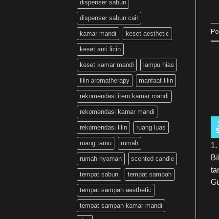
dispenser sabun
dispenser sabun cair
Po
kamar mandi
keset aesthetic
keset anti licin
keset kamar mandi
lampu hias
lilin aromatherapy
manfaat lilin
rekomendasi item kamar mandi
rekomendasi kamar mandi
rekomendasi lilin
ruang luas
ruang tamu
rumah
1.
Bi
rumah nyaman
scented candle
ta
tempat sabun
tempat sampah
Gu
tempat sampah aesthetic
tempat sampah kamar mandi