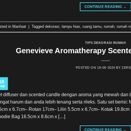
CONTINUE READING
→
sted in
Manfaat
|
Tagged
dekorasi
,
lampu hias
,
ruang tamu
,
rumah
,
rumah 
TIPS DEKORASI RUMAH
Genevieve Aromatherapy Scente
POSTED ON
18-09-2024
BY
ZERI
18
Sep
t diffuser dan scented candle dengan aroma yang mewah dan 
ngat harum dan anda lebih tenang serta rileks. Satu set berisi: M
5cm x 6.7cm– Rotan 17cm– Lilin 5.5cm x 6.7cm– Kotak 19.8cm
odie Bag 16.5cm x 8.6cm x […]
CONTINUE READING
→