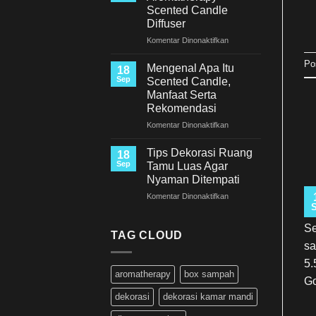
Untuk
Kamu!
Scented Candle
Ruang
Diffuser
Tamu
pada
Komentar Dinonaktifkan
Genevieve
Po
Aromatherapy
Mengenal Apa Itu
18
Scented
Sep
Scented Candle,
Candle
Manfaat Serta
Diffuser
Rekomendasi
pada
Komentar Dinonaktifkan
Mengenal
Apa
Tips Dekorasi Ruang
18
Itu
Sep
Tamu Luas Agar
Scented
Nyaman Ditempati
Candle,
pada
Komentar Dinonaktifkan
Manfaat
Tips
Serta
Dekorasi
Rekomendasi
Se
Ruang
TAG CLOUD
Tamu
sa
Luas
5.
Agar
aromatherapy
box sampah
Nyaman
Go
Ditempati
dekorasi
dekorasi kamar mandi