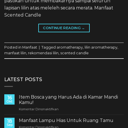
pastikan untuk membakarnya sampai seluruh
lapisan lilin atas meleleh secara merata. Manfaat
Scented Candle
CONTINUE READING
→
Posted in
Manfaat
|
Tagged
aromatherapy
,
lilin aromatherapy
,
manfaat lilin
,
rekomendasi lilin
,
scented candle
LATEST POSTS
Item Bosca yang Harus Ada di Kamar Mandi
16
Okt
Kamu!
pada
Komentar Dinonaktifkan
Item
Bosca
Manfaat Lampu Hias Untuk Ruang Tamu
18
yang
Sep
pada
Komentar Dinonaktifkan