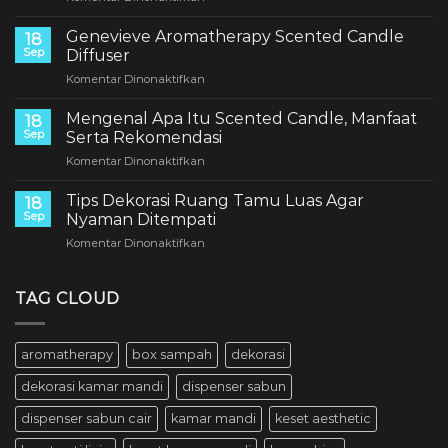
Harus
Manfaat
Ada
Lampu
Genevieve Aromatherapy Scented Candle
di
18
Hias
Sep
Kamar
Diffuser
Untuk
Mandi
pada
Komentar Dinonaktifkan
Ruang
Kamu!
Genevieve
Tamu
Aromatherapy
Mengenal Apa Itu Scented Candle, Manfaat
18
Scented
Sep
Serta Rekomendasi
Candle
pada
Komentar Dinonaktifkan
Diffuser
Mengenal
Apa
Tips Dekorasi Ruang Tamu Luas Agar
18
Itu
Sep
Nyaman Ditempati
Scented
pada
Komentar Dinonaktifkan
Candle,
Tips
Manfaat
Dekorasi
Serta
Ruang
TAG CLOUD
Rekomendasi
Tamu
Luas
Agar
aromatherapy
box sampah
dekorasi
Nyaman
Ditempati
dekorasi kamar mandi
dispenser sabun
dispenser sabun cair
kamar mandi
keset aesthetic