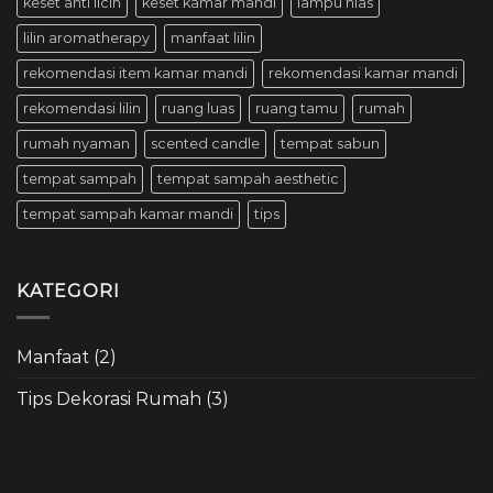
keset anti licin
keset kamar mandi
lampu hias
lilin aromatherapy
manfaat lilin
rekomendasi item kamar mandi
rekomendasi kamar mandi
rekomendasi lilin
ruang luas
ruang tamu
rumah
rumah nyaman
scented candle
tempat sabun
tempat sampah
tempat sampah aesthetic
tempat sampah kamar mandi
tips
KATEGORI
Manfaat
(2)
Tips Dekorasi Rumah
(3)