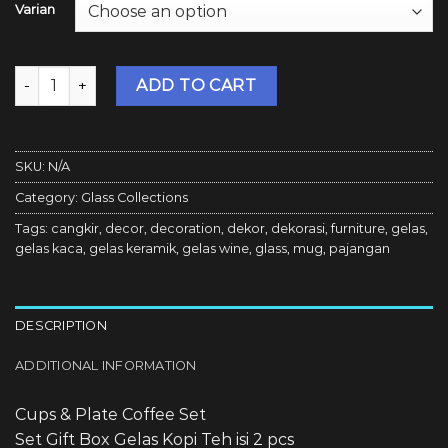
Varian
Bosca Living - Cups & Plate Coffee Set / Set Gift Box Gelas 
ADD TO CART
SKU:
N/A
Category:
Glass Collections
Tags:
cangkir
,
decor
,
decoration
,
dekor
,
dekorasi
,
furniture
,
gelas
,
gelas kaca
,
gelas keramik
,
gelas wine
,
glass
,
mug
,
pajangan
DESCRIPTION
ADDITIONAL INFORMATION
Cups & Plate Coffee Set
Set Gift Box Gelas Kopi Teh isi 2 pcs