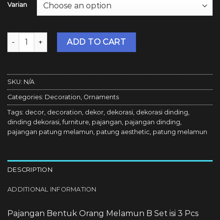
Varian
Bosca Living - Pajangan Bentuk Orang Melamun B Set isi 3
ADD TO CART
SKU:
N/A
Categories:
Decoration
,
Ornaments
Tags:
decor
,
decoration
,
dekor
,
dekorasi
,
dekorasi dinding
,
dinding dekorasi
,
furniture
,
pajangan
,
pajangan dinding
,
pajangan patung melamun
,
patung aesthetic
,
patung melamun
DESCRIPTION
ADDITIONAL INFORMATION
Pajangan Bentuk Orang Melamun B Set isi 3 Pcs