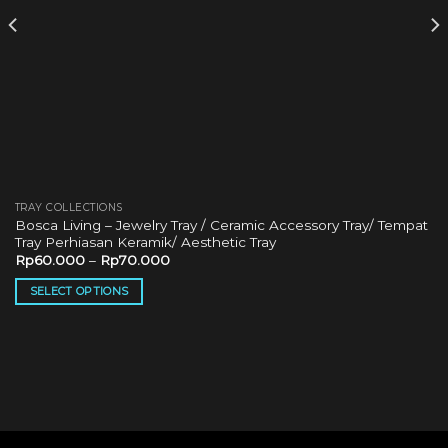
TRAY COLLECTIONS
Bosca Living – Jewelry Tray / Ceramic Accessory Tray/ Tempat
Tray Perhiasan Keramik/ Aesthetic Tray
Rp
60.000
–
Rp
70.000
SELECT OPTIONS
This
product
has
multiple
variants.
The
options