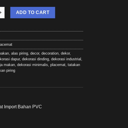
ng - Tatakan Piring Bulat Motif Hexagonal / Alas Piring Makan Pl
ADD TO CART
lacemat
makan
,
alas piring
,
decor
,
decoration
,
dekor
,
korasi dapur
,
dekorasi dinding
,
dekorasi industrial
,
ja makan
,
dekorasi minimalis
,
placemat
,
tatakan
kan piring
mat Import Bahan PVC