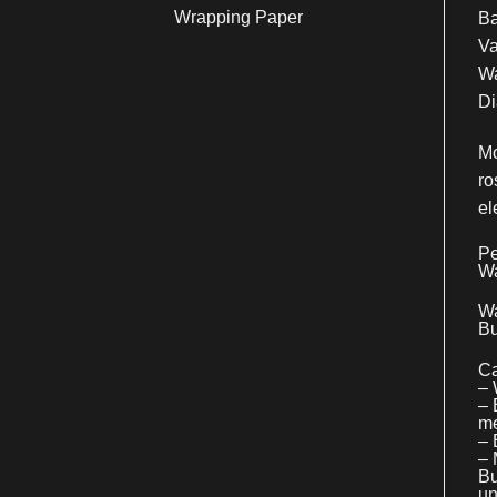
Wrapping Paper
Ba
Va
Wa
Di
Mo
ro
el
Pe
Wa
Wa
Bu
Ca
– 
– 
me
– 
– 
Bu
un