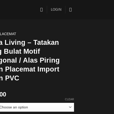
LOGIN
LACEMAT
 Living – Tatakan
g Bulat Motif
onal / Alas Piring
n Placemat Import
n PVC
00
CLEAR