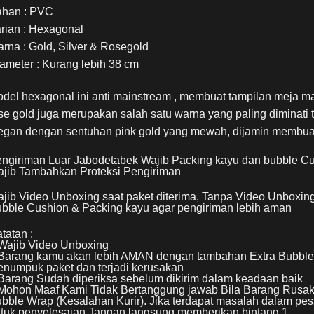
han : PVC
rian : Hexagonal
rna : Gold, Silver & Rosegold
ameter : Kurang lebih 38 cm
del hexagonal ini anti mainstream , membuat tampilan meja m
se gold juga merupakan salah satu warna yang paling diminati
egan dengan sentuhan pink gold yang mewah, dijamin membua
ngiriman Luar Jabodetabek Wajib Packing kayu dan bubble C
jib Tambahkan Proteksi Pengiriman
jib Video Unboxing saat paket diterima, Tanpa Video Unboxing
bble Cushion & Packing kayu agar pengiriman lebih aman
tatan :
Wajib Video Unboxing
Barang kamu akan lebih AMAN dengan tambahan Extra Bubble W
numpuk paket dan terjadi kerusakan
Barang Sudah diperiksa sebelum dikirim dalam keadaan baik
Mohon Maaf Kami Tidak Bertanggung jawab Bila Barang Rusa
bble Wrap (Kesalahan Kurir). Jika terdapat masalah dalam pes
tuk penyelesaian Jangan langsung memberikan bintang 1