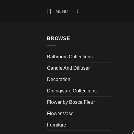
Skip
to
MENU
content
BROWSE
Bathroom Collections
Candle And Diffuser
Decoration
Diningware Collections
Flower by Bosca Fleur
Flower Vase
Furniture