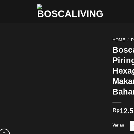
HOME
/
P
Bosca
Pirin
Hexag
Maka
Baha
12.5
Rp
Varian