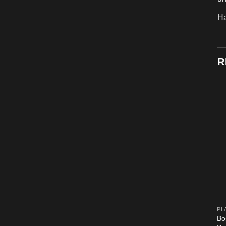
Ha
R
PL
Bo