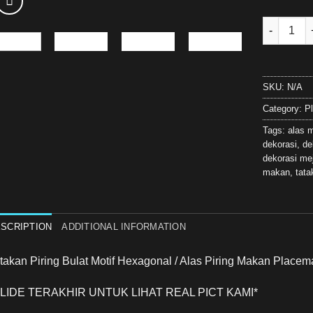
Bosca Livi
SKU:
N/A
Category:
P
Tags:
alas 
dekorasi
,
de
dekorasi me
makan
,
tata
SCRIPTION
ADDITIONAL INFORMATION
takan Piring Bulat Motif Hexagonal / Alas Piring Makan Place
SLIDE TERAKHIR UNTUK LIHAT REAL PICT KAMI*