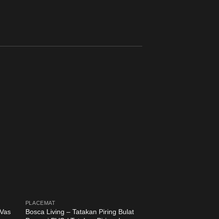
PLACEMAT
PLACEMAT
 Vas
Bosca Living – Tatakan Piring Bulat
Bosca Living – Gold