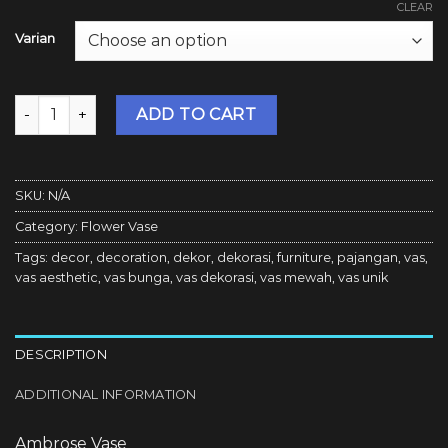
CLEAR
Varian
Bosca Living - Ambrose Vase / Vas Bunga Keramik Mewah / F
ADD TO CART
SKU:
N/A
Category:
Flower Vase
Tags:
decor
,
decoration
,
dekor
,
dekorasi
,
furniture
,
pajangan
,
vas
,
vas aesthetic
,
vas bunga
,
vas dekorasi
,
vas mewah
,
vas unik
DESCRIPTION
ADDITIONAL INFORMATION
Ambrose Vase