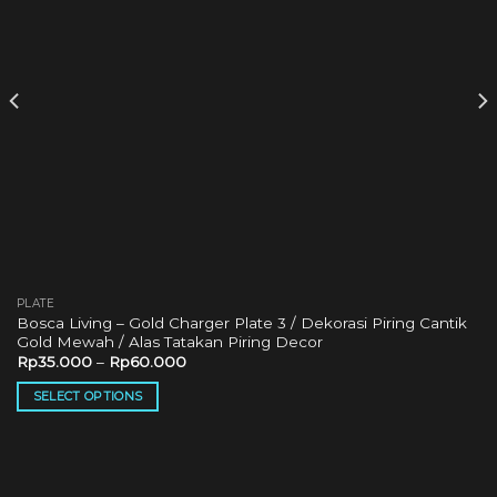
PLATE
Bosca Living – Gold Charger Plate 3 / Dekorasi Piring Cantik
Gold Mewah / Alas Tatakan Piring Decor
Rp
35.000
–
Rp
60.000
SELECT OPTIONS
This
product
has
multiple