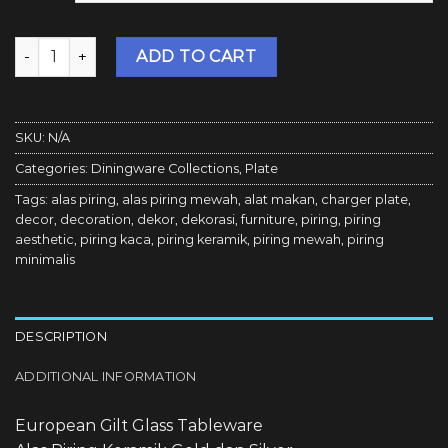
Bosca Living - European Gilt Glass Tableware / Alas Piring 
ADD TO CART
SKU:
N/A
Categories:
Diningware Collections
,
Plate
Tags:
alas piring
,
alas piring mewah
,
alat makan
,
charger plate
,
decor
,
decoration
,
dekor
,
dekorasi
,
furniture
,
piring
,
piring
aesthetic
,
piring kaca
,
piring keramik
,
piring mewah
,
piring
minimalis
DESCRIPTION
ADDITIONAL INFORMATION
European Gilt Glass Tableware