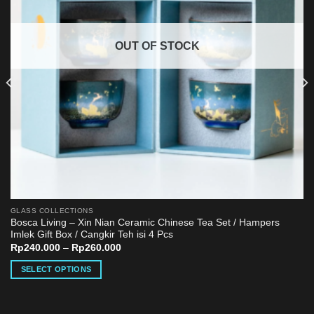
OUT OF STOCK
GLASS COLLECTIONS
Bosca Living – Xin Nian Ceramic Chinese Tea Set / Hampers
Imlek Gift Box / Cangkir Teh isi 4 Pcs
Rp
240.000
–
Rp
260.000
SELECT OPTIONS
This
product