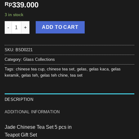
339.000
Rp
3 in stock
Bosca Living - Jade Chinese Tea Set 5 pcs in 1 / Teapot Gift
ADD TO CART
SKU:
BSD0221
Category:
Glass Collections
Tags:
chinese tea cup
,
chinese tea set
,
gelas
,
gelas kaca
,
gelas
keramik
,
gelas teh
,
gelas teh chine
,
tea set
DESCRIPTION
ADDITIONAL INFORMATION
Jade Chinese Tea Set 5 pcs in
Teapot Gift Set