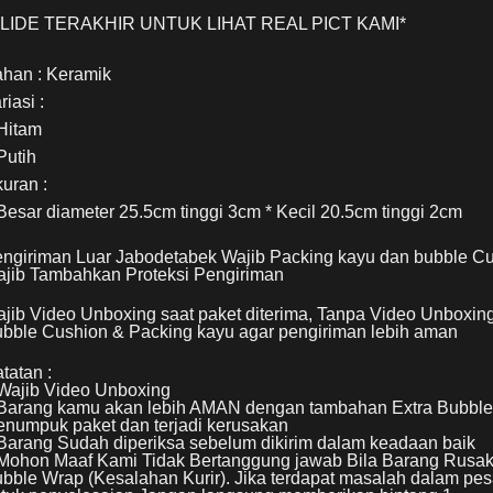
SLIDE TERAKHIR UNTUK LIHAT REAL PICT KAMI*
han : Keramik
riasi :
Hitam
Putih
uran :
Besar diameter 25.5cm tinggi 3cm * Kecil 20.5cm tinggi 2cm
ngiriman Luar Jabodetabek Wajib Packing kayu dan bubble C
jib Tambahkan Proteksi Pengiriman
jib Video Unboxing saat paket diterima, Tanpa Video Unboxing
bble Cushion & Packing kayu agar pengiriman lebih aman
tatan :
Wajib Video Unboxing
Barang kamu akan lebih AMAN dengan tambahan Extra Bubble W
numpuk paket dan terjadi kerusakan
Barang Sudah diperiksa sebelum dikirim dalam keadaan baik
Mohon Maaf Kami Tidak Bertanggung jawab Bila Barang Rusa
bble Wrap (Kesalahan Kurir). Jika terdapat masalah dalam pes