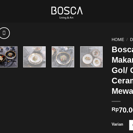
HOME
/
D
Bosca
Makan
Gol/ 
Ceram
Mewa
70.0
Rp
Varian