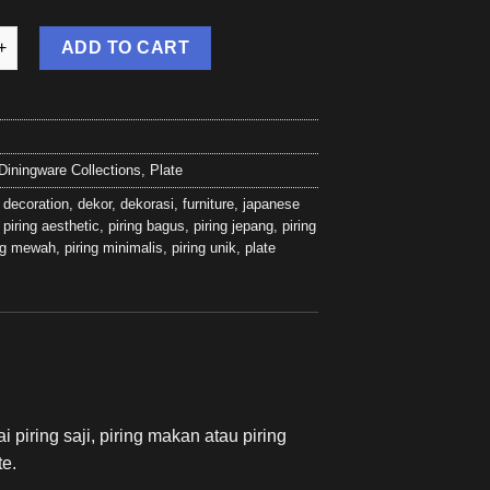
ng - d Piring Makan Hitam & Putih List Gol/ Gold Rim Matte Cerami
ADD TO CART
Diningware Collections
,
Plate
,
decoration
,
dekor
,
dekorasi
,
furniture
,
japanese
,
piring aesthetic
,
piring bagus
,
piring jepang
,
piring
ing mewah
,
piring minimalis
,
piring unik
,
plate
 piring saji, piring makan atau piring
te.