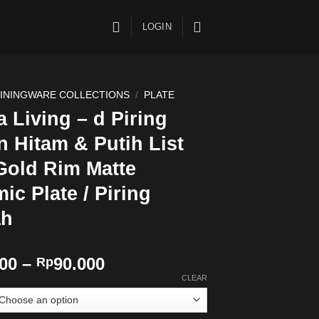
LOGIN
ININGWARE COLLECTIONS
/
PLATE
 Living – d Piring
 Hitam & Putih List
Gold Rim Matte
ic Plate / Piring
h
00
–
90.000
Rp
CLEAR