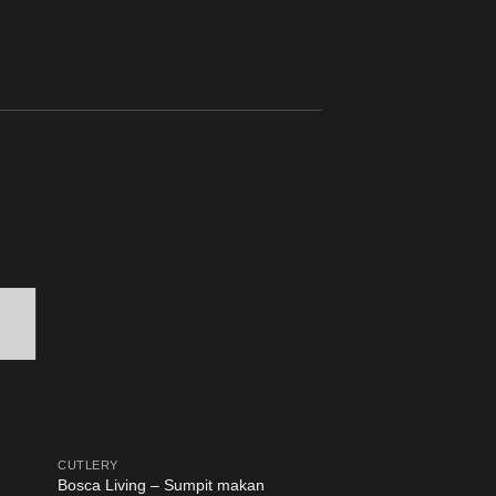
CUTLERY
CAKE TRAY
Bosca Living – Sumpit makan
Bosca Living – Glas