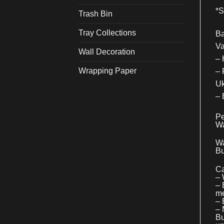
*
Trash Bin
Tray Collections
Ba
Va
Wall Decoration
– 
Wrapping Paper
– 
Uk
– 
Pe
Wa
Wa
Bu
Ca
– 
– 
me
– 
– 
Bu