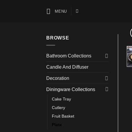
Skip
to
MENU
content
BROWSE
Bathroom Collections
Candle And Diffuser
Decoration
Diningware Collections
Cake Tray
Cutlery
Fruit Basket
Plate