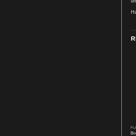
un
Ha
R
PLATE
PL
– Astoria Gold Rim Plate
Bosca Living – Zen Ceramic Dining
Bo