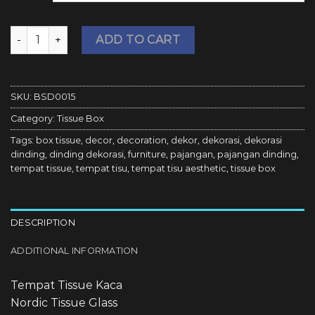
Bosca Living - Tempat Tisu Kaca / Tissue Box / Nordic Tissu
ADD TO CART
SKU:
BSD0015
Category:
Tissue Box
Tags:
box tissue
,
decor
,
decoration
,
dekor
,
dekorasi
,
dekorasi
dinding
,
dinding dekorasi
,
furniture
,
pajangan
,
pajangan dinding
,
tempat tissue
,
tempat tisu
,
tempat tisu aesthetic
,
tissue box
DESCRIPTION
ADDITIONAL INFORMATION
Tempat Tissue Kaca
Nordic Tissue Glass