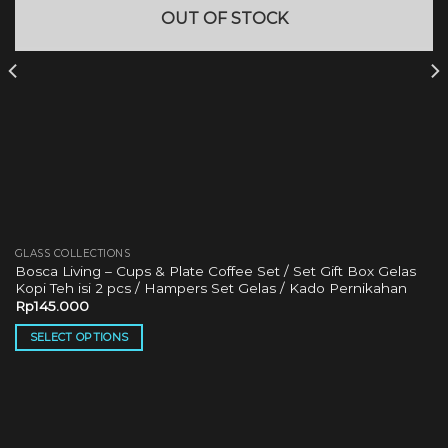
OUT OF STOCK
GLASS COLLECTIONS
Bosca Living – Cups & Plate Coffee Set / Set Gift Box Gelas
Kopi Teh isi 2 pcs / Hampers Set Gelas / Kado Pernikahan
Rp
145.000
SELECT OPTIONS
This
product
has
multiple
variants.