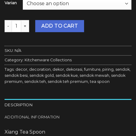
Varian
Bosca Living - Xiang Tea Spoon / Sendok Teh Kopi Model R
ADD TO CART
SKU:
N/A
Category:
Kitchenware Collections
Tags:
decor
,
decoration
,
dekor
,
dekorasi
,
furniture
,
piring
,
sendok
,
sendok besi
,
sendok gold
,
sendok kue
,
sendok mewah
,
sendok
premium
,
sendok teh
,
sendok teh premium
,
tea spoon
DESCRIPTION
ADDITIONAL INFORMATION
Xiang Tea Spoon