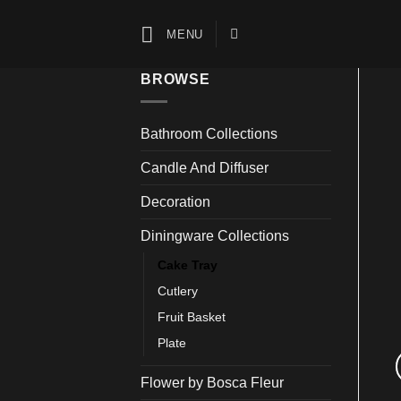
Skip
to
MENU
content
BROWSE
Bathroom Collections
Candle And Diffuser
Decoration
Diningware Collections
Cake Tray
Cutlery
Fruit Basket
Plate
Flower by Bosca Fleur