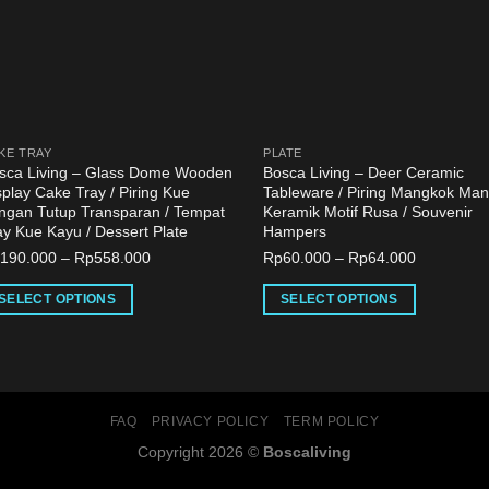
KE TRAY
PLATE
sca Living – Glass Dome Wooden
Bosca Living – Deer Ceramic
splay Cake Tray / Piring Kue
Tableware / Piring Mangkok Ma
ngan Tutup Transparan / Tempat
Keramik Motif Rusa / Souvenir
ay Kue Kayu / Dessert Plate
Hampers
p
190.000
–
Rp
558.000
Rp
60.000
–
Rp
64.000
SELECT OPTIONS
SELECT OPTIONS
is
This
oduct
product
s
has
tiple
multiple
FAQ
PRIVACY POLICY
TERM POLICY
iants.
variants.
Copyright 2026 ©
Boscaliving
e
The
tions
options