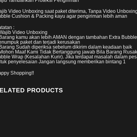
jib Tambahkan Proteksi Pengiriman
jib Video Unboxing saat paket diterima, Tanpa Video Unboxing
bble Cushion & Packing kayu agar pengiriman lebih aman
tatan :
Wajib Video Unboxing
Barang kamu akan lebih AMAN dengan tambahan Extra Bubble W
numpuk paket dan terjadi kerusakan
Barang Sudah diperiksa sebelum dikirim dalam keadaan baik
Mohon Maaf Kami Tidak Bertanggung jawab Bila Barang Rusa
bble Wrap (Kesalahan Kurir). Jika terdapat masalah dalam pes
tuk penyelesaian Jangan langsung memberikan bintang 1
ppy Shopping!!
ELATED PRODUCTS