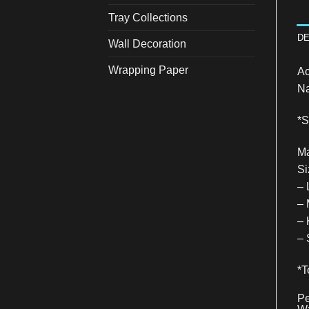
Tray Collections
DE
Wall Decoration
Wrapping Paper
Ac
Na
*
Ma
Si
– 
– 
– 
– 
*T
Pe