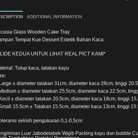
Kaca
/
Tempat
SCRIPTION
ADDITIONAL INFORMATION
Display
Kue
casia Glass Wooden Cake Tray
/
mpan Tempat Kue Dessert Estetik Bahan Kaca
Wadah
Kue
SLIDE KEDUA UNTUK LIHAT REAL PICT KAMI*
quantity
terial: Tutup kaca, tatakan kayu
ze:
Large ± diameter tatakan 31cm, diameter kaca 28cm, tinggi 20.
Medium ± diameter tatakan 25.5cm, diameter kaca 22.5cm, ting
Kecil ± diameter tatakan 20.5cm, diameter kaca 18cm, tinggi 15
Small 15.5cm ± Tatakan 15.5cm, diameter kaca 13cm, tinggi 15
oleransi selisih pengukuran 0,1-0,5cm
ngiriman Luar Jabodetabek Wajib Packing kayu dan bubble C