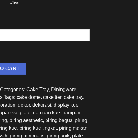
Clear
TO CART
Categories:
Cake Tray
,
Diningware
ns
Tags:
cake dome
,
cake tier
,
cake tray
,
oration
,
dekor
,
dekorasi
,
display kue
,
japanese plate
,
nampan kue
,
nampan
ring
,
piring aesthetic
,
piring bagus
,
piring
ring kue
,
piring kue tingkat
,
piring makan
,
wah
,
piring minimalis
,
piring unik
,
plate