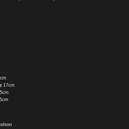
5cm
gi 17cm
.5cm
.5cm
ushion