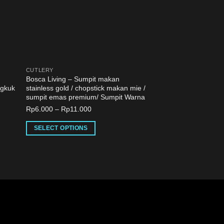
CUTLERY
PLATE
Bosca Living – Sumpit makan
Bosca Living – Zen C
ngkuk
stainless gold / chopstick makan mie /
Tableware Series / P
sumpit emas premium/ Sumpit Warna
Mangkuk Keramik Je
Style
Rp
6.000
–
Rp
11.000
Rp
14.000
–
Rp
78.00
SELECT OPTIONS
SELECT OPTIONS
This
This
product
product
has
has
multiple
multiple
variants.
variants.
The
The
options
options
may