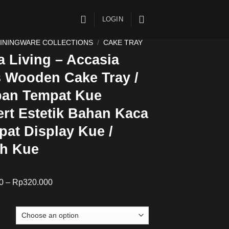
LOGIN
ININGWARE COLLECTIONS
/
CAKE TRAY
 Living – Accasia
 Wooden Cake Tray /
an Tempat Kue
rt Estetik Bahan Kaca
pat Display Kue /
h Kue
0
–
Rp
320.000