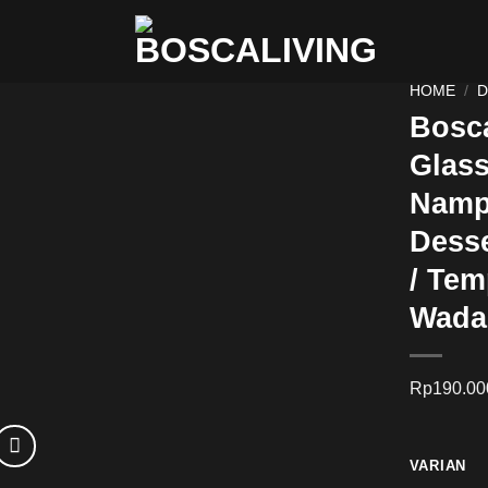
HOME
/
D
Bosca
Glass
Namp
Desse
/ Tem
Wada
Rp
190.00
VARIAN