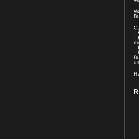
Wa
Wa
Bu
Ca
– 
– 
me
– 
– 
Bu
un
Ha
R