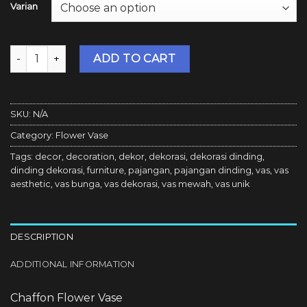
Varian
Bosca Living - Chaffron Flower Vase / Vas Bunga Kramik M
ADD TO CART
SKU:
N/A
Category:
Flower Vase
Tags:
decor
,
decoration
,
dekor
,
dekorasi
,
dekorasi dinding
,
dinding dekorasi
,
furniture
,
pajangan
,
pajangan dinding
,
vas
,
vas
aesthetic
,
vas bunga
,
vas dekorasi
,
vas mewah
,
vas unik
DESCRIPTION
ADDITIONAL INFORMATION
Chaffon Flower Vase